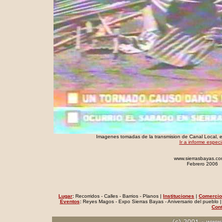
Imagenes tomadas de la transmision de Canal Loca
Ir a informe especi
www.sierrasbayas.co
Febrero 2006
Lugar
:
Recorridos - Calles - Barrios - Planos |
Instituciones
|
Comerci
Eventos
:
Reyes Magos - Expo Sierras Bayas - Aniversario del pueblo 
Con