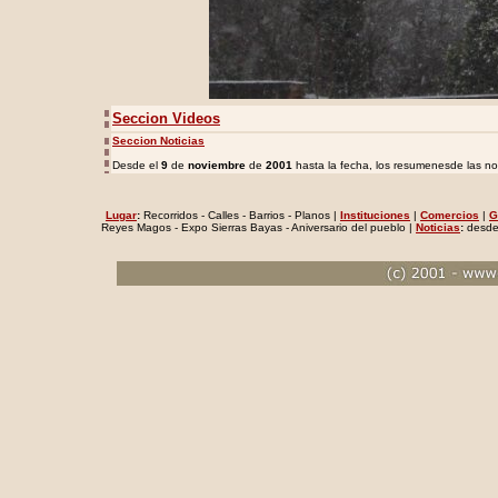
Seccion Videos
Seccion Noticias
Desde el
9
de
noviembre
de
2001
hasta la fecha, los resumenesde las not
Lugar
:
Recorridos - Calles - Barrios - Planos |
Instituciones
|
Comercios
|
G
Reyes Magos - Expo Sierras Bayas - Aniversario del pueblo |
Noticias
:
desde 