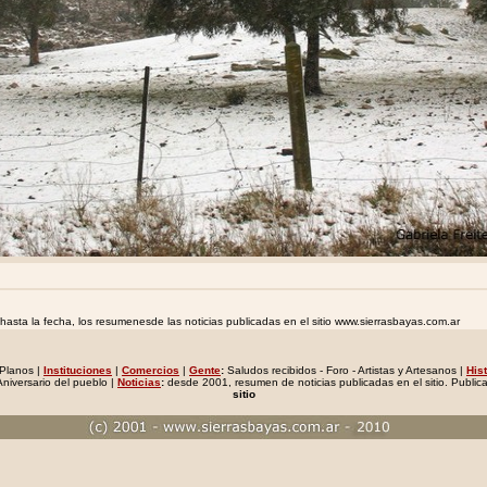
hasta la fecha, los resumenesde las noticias publicadas en el sitio www.sierrasbayas.com.ar
- Planos |
Instituciones
|
Comercios
|
Gente
:
Saludos recibidos - Foro - Artistas y Artesanos |
Hist
niversario del pueblo |
Noticias
:
desde 2001, resumen de noticias publicadas en el sitio. Public
sitio