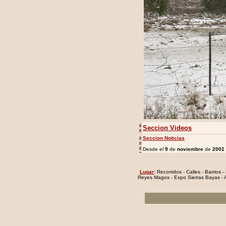
Seccion Videos
Seccion Noticias
Desde el
9
de
noviembre
de
2001
Lugar
:
Recorridos - Calles - Barrios 
Reyes Magos - Expo Sierras Bayas - A